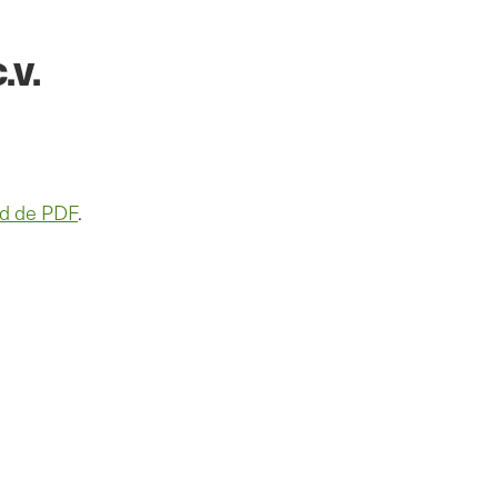
.V.
d de PDF
.