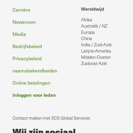
Voettekst
Wereldwijd
Carrière
Afrika
Newsroom
Australië / NZ
Europa
Media
China
India / Zuid-Azië
Bedrijfsbeleid
Latijns-Amerika
Midden-Oosten
Privacybeleid
Zuidoost-Azië
naamsbekendheiden
Online betalingen
Inloggen voor leden
Contact maken met SCS Global Services
Wij zijn sociaal