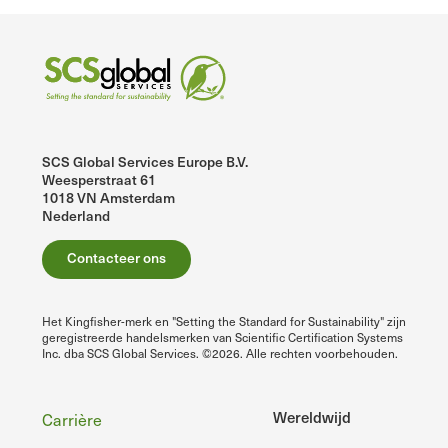
SCS Global Services Europe B.V.
Weesperstraat 61
1018 VN Amsterdam
Nederland
Contacteer ons
Het Kingfisher-merk en "Setting the Standard for Sustainability" zijn
geregistreerde handelsmerken van Scientific Certification Systems
Inc. dba SCS Global Services. ©2026. Alle rechten voorbehouden.
Voettekst
Wereldwijd
Carrière