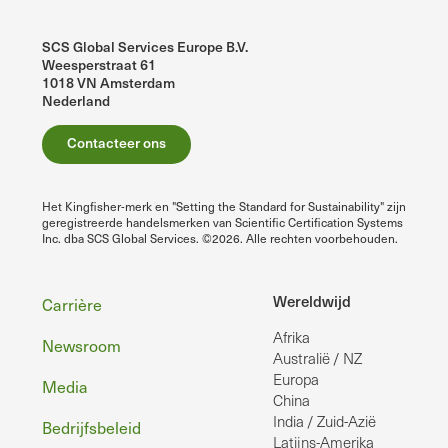
SCS Global Services Europe B.V.
Weesperstraat 61
1018 VN Amsterdam
Nederland
Contacteer ons
Het Kingfisher-merk en "Setting the Standard for Sustainability" zijn
geregistreerde handelsmerken van Scientific Certification Systems
Inc. dba SCS Global Services. ©2026. Alle rechten voorbehouden.
Voettekst
Wereldwijd
Carrière
Afrika
Newsroom
Australië / NZ
Europa
Media
China
India / Zuid-Azië
Bedrijfsbeleid
Latijns-Amerika