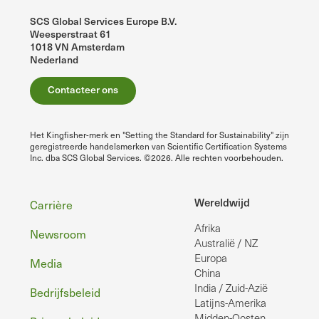
SCS Global Services Europe B.V.
Weesperstraat 61
1018 VN Amsterdam
Nederland
Contacteer ons
Het Kingfisher-merk en "Setting the Standard for Sustainability" zijn
geregistreerde handelsmerken van Scientific Certification Systems
Inc. dba SCS Global Services. ©2026. Alle rechten voorbehouden.
Voettekst
Wereldwijd
Carrière
Afrika
Newsroom
Australië / NZ
Europa
Media
China
India / Zuid-Azië
Bedrijfsbeleid
Latijns-Amerika
Midden-Oosten