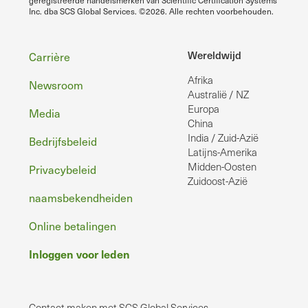
geregistreerde handelsmerken van Scientific Certification Systems
Inc. dba SCS Global Services. ©2026. Alle rechten voorbehouden.
Voettekst
Wereldwijd
Carrière
Afrika
Newsroom
Australië / NZ
Europa
Media
China
India / Zuid-Azië
Bedrijfsbeleid
Latijns-Amerika
Midden-Oosten
Privacybeleid
Zuidoost-Azië
naamsbekendheiden
Online betalingen
Inloggen voor leden
Contact maken met SCS Global Services