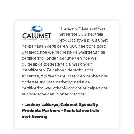
e
"TitanZero™ kaarsvet was
n
het eerste CO2-neutrale
h
product dat we bij Calumet
c
hebben laten certificeren. SCS heeft ons goed
e
m
uitgelegd hoe we het beste de waarde van de
d
ve
certificering konden benutten en hoe we
C
duidelijk de toegestane claims konden
d
identificeren. Ze hebben de technische
d
expertise, zijn zeer behulpzaam en hebben ons
-
j
ondersteund met marketing nadat de
g
certificering was voltooid om ons te helpen ons
te onderscheiden in onze branche."
r
- Lindsey LaBerge, Calumet Specialty
Products Partners - Koolstofneutrale
a
certificering