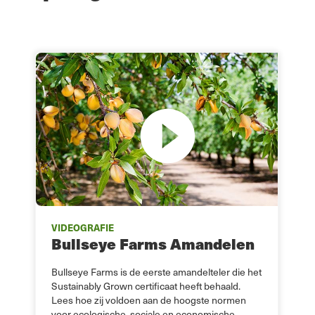
VIDEOGRAFIE
V
Bullseye Farms Amandelen
F
Bullseye Farms is de eerste amandelteler die het
S
et
Sustainably Grown certificaat heeft behaald.
i
Lees hoe zij voldoen aan de hoogste normen
u
voor ecologische, sociale en economische
g