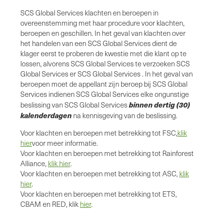
SCS Global Services klachten en beroepen in
overeenstemming met haar procedure voor klachten,
beroepen en geschillen. In het geval van klachten over
het handelen van een SCS Global Services dient de
klager eerst te proberen de kwestie met die klant op te
lossen, alvorens SCS Global Services te verzoeken SCS
Global Services er SCS Global Services . In het geval van
beroepen moet de appellant zijn beroep bij SCS Global
Services indienen SCS Global Services elke ongunstige
binnen dertig (30)
beslissing van SCS Global Services
kalenderdagen
na kennisgeving van de beslissing.
Voor klachten en beroepen met betrekking tot FSC,
klik
hier
voor meer informatie.
Voor klachten en beroepen met betrekking tot Rainforest
Alliance,
klik hier
.
Voor klachten en beroepen met betrekking tot ASC,
klik
hier
.
Voor klachten en beroepen met betrekking tot ETS,
CBAM en RED, klik
hier
.