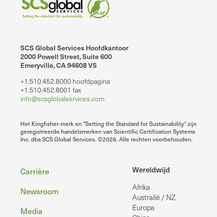
SCS Global Services Hoofdkantoor
2000 Powell Street, Suite 600
Emeryville, CA 94608 VS
+1.510.452.8000 hoofdpagina
+1.510.452.8001 fax
info@scsglobalservices.com
Het Kingfisher-merk en "Setting the Standard for Sustainability" zijn
geregistreerde handelsmerken van Scientific Certification Systems
Inc. dba SCS Global Services. ©2026. Alle rechten voorbehouden.
Voettekst
Wereldwijd
Carrière
Afrika
Newsroom
Australië / NZ
Europa
Media