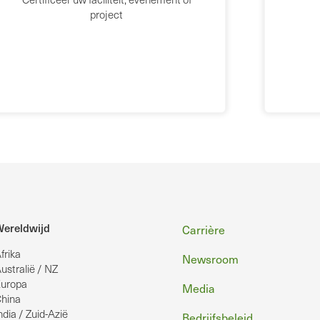
project
Voettekst
ereldwijd
Carrière
frika
Newsroom
ustralië / NZ
uropa
Media
hina
ndia / Zuid-Azië
Bedrijfsbeleid