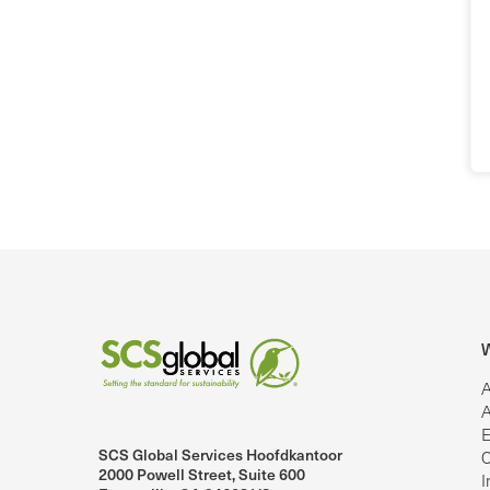
W
A
A
E
SCS Global Services Hoofdkantoor
C
2000 Powell Street, Suite 600
I