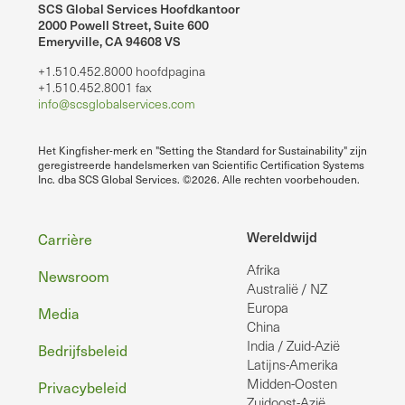
SCS Global Services Hoofdkantoor
2000 Powell Street, Suite 600
Emeryville, CA 94608 VS
+1.510.452.8000 hoofdpagina
+1.510.452.8001 fax
info@scsglobalservices.com
Het Kingfisher-merk en "Setting the Standard for Sustainability" zijn
geregistreerde handelsmerken van Scientific Certification Systems
Inc. dba SCS Global Services. ©2026. Alle rechten voorbehouden.
Voettekst
Wereldwijd
Carrière
Afrika
Newsroom
Australië / NZ
Europa
Media
China
India / Zuid-Azië
Bedrijfsbeleid
Latijns-Amerika
Midden-Oosten
Privacybeleid
Zuidoost-Azië