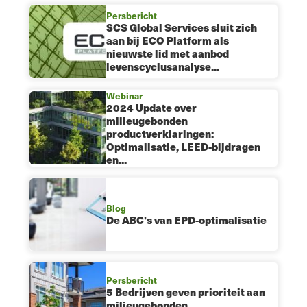
Persbericht
SCS Global Services sluit zich
aan bij ECO Platform als
nieuwste lid met aanbod
levenscyclusanalyse...
Webinar
2024 Update over
milieugebonden
productverklaringen:
Optimalisatie, LEED-bijdragen
en...
Blog
De ABC's van EPD-optimalisatie
Persbericht
5 Bedrijven geven prioriteit aan
milieugebonden