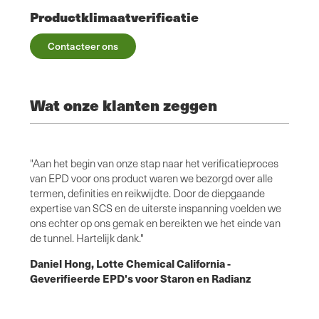
Productklimaatverificatie
Contacteer ons
Wat onze klanten zeggen
"Aan het begin van onze stap naar het verificatieproces
"Het p
van EPD voor ons product waren we bezorgd over alle
behulp
ig had
termen, definities en reikwijdte. Door de diepgaande
verdui
expertise van SCS en de uiterste inspanning voelden we
om het
le
ons echter op ons gemak en bereikten we het einde van
videoc
SCS
de tunnel. Hartelijk dank."
vragen
n EPD
Global
Daniel Hong, Lotte Chemical California -
nodig h
Geverifieerde EPD's voor Staron en Radianz
D voor
Juan 
wapen