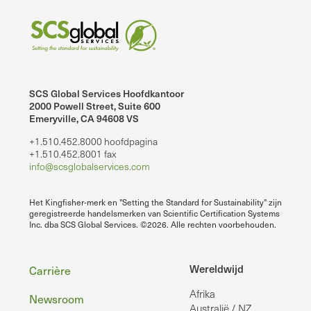
SCS Global Services Hoofdkantoor
2000 Powell Street, Suite 600
Emeryville, CA 94608 VS
+1.510.452.8000 hoofdpagina
+1.510.452.8001 fax
info@scsglobalservices.com
Het Kingfisher-merk en "Setting the Standard for Sustainability" zijn
geregistreerde handelsmerken van Scientific Certification Systems
Inc. dba SCS Global Services. ©2026. Alle rechten voorbehouden.
Voettekst
Wereldwijd
Carrière
Afrika
Newsroom
Australië / NZ