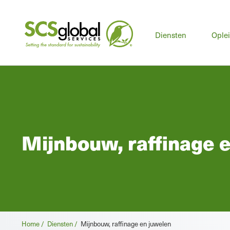
Hoo
Diensten
Ople
Mijnbouw, raffinage 
Broodkruimel
Home /
Diensten /
Mijnbouw, raffinage en juwelen