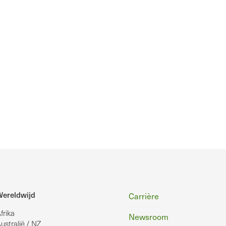
Voettekst
ereldwijd
Carrière
frika
Newsroom
ustralië / NZ