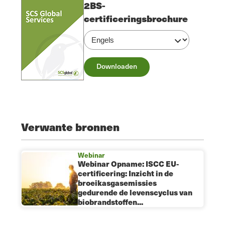
2BS-
certificeringsbrochure
Downloaden
Verwante bronnen
Webinar
Webinar Opname: ISCC EU-
certificering: Inzicht in de
broeikasgasemissies
gedurende de levenscyclus van
biobrandstoffen...