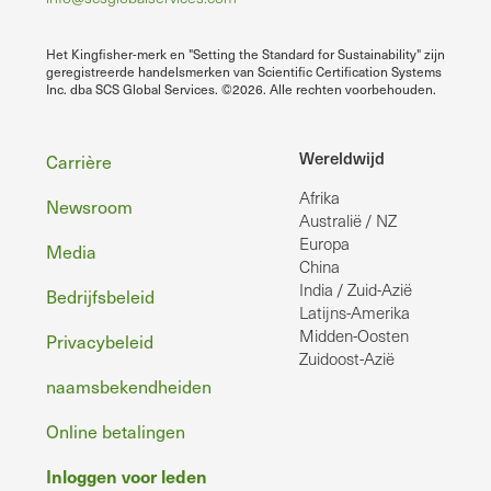
Het Kingfisher-merk en "Setting the Standard for Sustainability" zijn
geregistreerde handelsmerken van Scientific Certification Systems
Inc. dba SCS Global Services. ©2026. Alle rechten voorbehouden.
Voettekst
Wereldwijd
Carrière
Afrika
Newsroom
Australië / NZ
Europa
Media
China
India / Zuid-Azië
Bedrijfsbeleid
Latijns-Amerika
Midden-Oosten
Privacybeleid
Zuidoost-Azië
naamsbekendheiden
Online betalingen
Inloggen voor leden