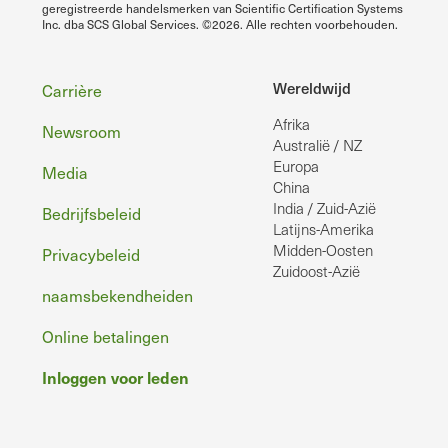
geregistreerde handelsmerken van Scientific Certification Systems
Inc. dba SCS Global Services. ©2026. Alle rechten voorbehouden.
Voettekst
Wereldwijd
Carrière
Afrika
Newsroom
Australië / NZ
Europa
Media
China
India / Zuid-Azië
Bedrijfsbeleid
Latijns-Amerika
Midden-Oosten
Privacybeleid
Zuidoost-Azië
naamsbekendheiden
Online betalingen
Inloggen voor leden