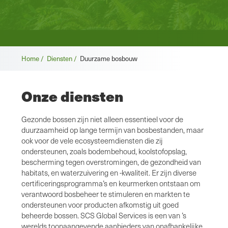
Broodkruimel
Home /
Diensten /
Duurzame bosbouw
Onze diensten
Gezonde bossen zijn niet alleen essentieel voor de
duurzaamheid op lange termijn van bosbestanden, maar
ook voor de vele ecosysteemdiensten die zij
ondersteunen, zoals bodembehoud, koolstofopslag,
bescherming tegen overstromingen, de gezondheid van
habitats, en waterzuivering en -kwaliteit. Er zijn diverse
certificeringsprogramma’s en keurmerken ontstaan om
verantwoord bosbeheer te stimuleren en markten te
ondersteunen voor producten afkomstig uit goed
beheerde bossen. SCS Global Services is een van ’s
werelds toonaangevende aanbieders van onafhankelijke