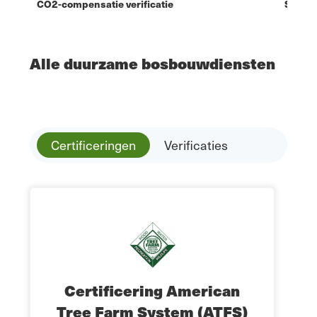
CO2-compensatie verificatie
SVLK L
Alle duurzame bosbouwdiensten
Certificeringen
Verificaties
Certificering American
Tree Farm System (ATFS)