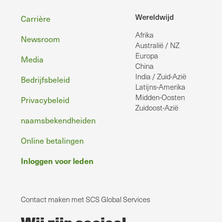
Voettekst
Wereldwijd
Carrière
Afrika
Newsroom
Australië / NZ
Europa
Media
China
India / Zuid-Azië
Bedrijfsbeleid
Latijns-Amerika
Midden-Oosten
Privacybeleid
Zuidoost-Azië
naamsbekendheiden
Online betalingen
Inloggen voor leden
Contact maken met SCS Global Services
Wij zijn sociaal