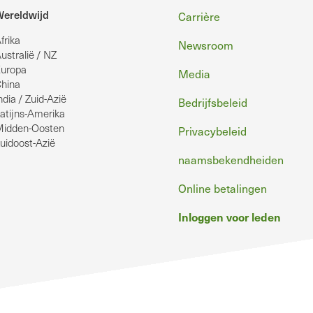
Voettekst
ereldwijd
Carrière
frika
Newsroom
ustralië / NZ
uropa
Media
hina
ndia / Zuid-Azië
Bedrijfsbeleid
atijns-Amerika
idden-Oosten
Privacybeleid
uidoost-Azië
naamsbekendheiden
Online betalingen
Inloggen voor leden