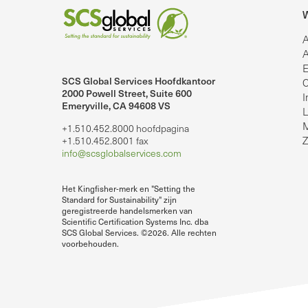
W
A
A
E
SCS Global Services Hoofdkantoor
C
2000 Powell Street, Suite 600
I
Emeryville, CA 94608 VS
lobalServices op LinkedIn.
SCS Global Services op YouTube
L
M
+1.510.452.8000 hoofdpagina
Z
+1.510.452.8001 fax
info@scsglobalservices.com
Het Kingfisher-merk en "Setting the
Standard for Sustainability" zijn
geregistreerde handelsmerken van
Scientific Certification Systems Inc. dba
SCS Global Services. ©2026. Alle rechten
voorbehouden.