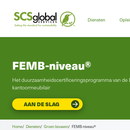
Hoo
Diensten
Ople
FEMB-niveau®
Het duurzaamheidscertificeringsprogramma van de 
kantoormeubilair
AAN DE SLAG
Home
/
Diensten
/
Groen bouwen
/
FEMB-niveau®