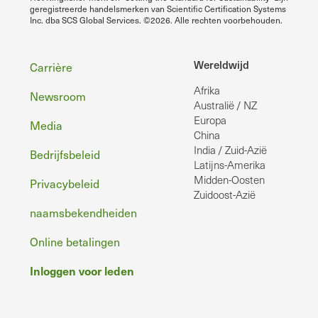
geregistreerde handelsmerken van Scientific Certification Systems
Inc. dba SCS Global Services. ©2026. Alle rechten voorbehouden.
Voettekst
Wereldwijd
Carrière
Afrika
Newsroom
Australië / NZ
Europa
Media
China
India / Zuid-Azië
Bedrijfsbeleid
Latijns-Amerika
Midden-Oosten
Privacybeleid
Zuidoost-Azië
naamsbekendheiden
Online betalingen
Inloggen voor leden