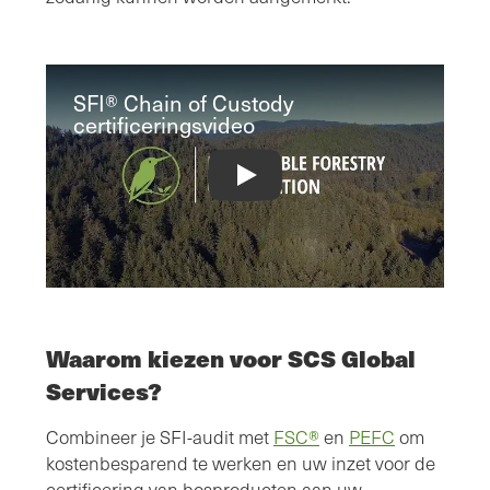
SFI® Chain of Custody
certificeringsvideo
SFI® Chain of Custody Certification V
Waarom kiezen voor SCS Global
Services?
Combineer je SFI-audit met
FSC®
en
PEFC
om
kostenbesparend te werken en uw inzet voor de
certificering van bosproducten aan uw