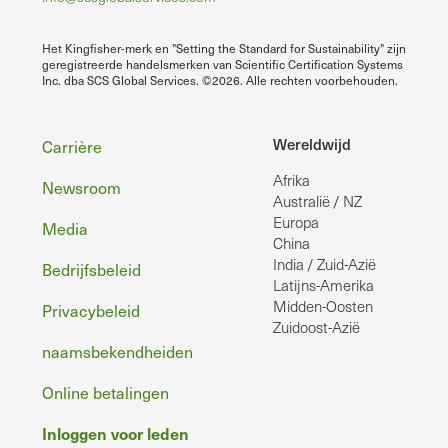
Het Kingfisher-merk en "Setting the Standard for Sustainability" zijn
geregistreerde handelsmerken van Scientific Certification Systems
Inc. dba SCS Global Services. ©2026. Alle rechten voorbehouden.
Voettekst
Wereldwijd
Carrière
Afrika
Newsroom
Australië / NZ
Europa
Media
China
India / Zuid-Azië
Bedrijfsbeleid
Latijns-Amerika
Midden-Oosten
Privacybeleid
Zuidoost-Azië
naamsbekendheiden
Online betalingen
Inloggen voor leden