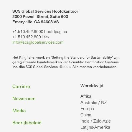
SCS Global Services Hoofdkantoor
2000 Powell Street, Suite 600
Emeryville, CA 94608 VS
+1.510.452.8000 hoofdpagina
+1.510.452.8001 fax
info@scsglobalservices.com
Het Kingfisher-merk en "Setting the Standard for Sustainability" zijn
geregistreerde handelsmerken van Scientific Certification Systems
Inc. dba SCS Global Services. ©2026. Alle rechten voorbehouden.
Voettekst
Wereldwijd
Carrière
Afrika
Newsroom
Australië / NZ
Europa
Media
China
India / Zuid-Azië
Bedrijfsbeleid
Latijns-Amerika