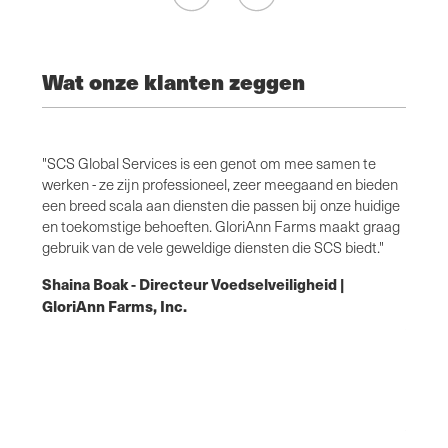
Wat onze klanten zeggen
obal
"SCS Global Services is een genot om mee samen te
Ik heb
werken - ze zijn professioneel, zeer meegaand en bieden
van de
et het
een breed scala aan diensten die passen bij onze huidige
uitgev
s, QA-
en toekomstige behoeften. GloriAnn Farms maakt graag
prakti
ionele
gebruik van de vele geweldige diensten die SCS biedt."
werkza
bben
techni
Shaina Boak - Directeur Voedselveiligheid |
van
toepass
GloriAnn Farms, Inc.
onze h
voedse
doen. 
an
hele a
Jacob
Five
voeds