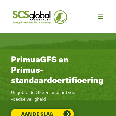
PrimusGFS en
Primus-
standaardcertificering
Uitgebreide GFSI-standaard voor
voedselveiligheid
AAN DE SLAG