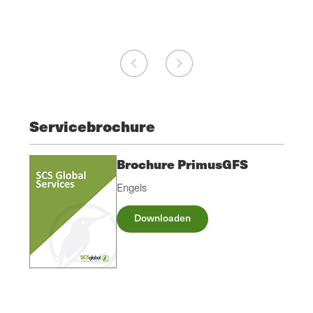
Servicebrochure
Brochure PrimusGFS
Engels
Downloaden