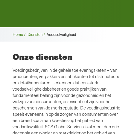
Broodkruimel
Home /
Diensten /
Voedselveiligheid
Onze diensten
Voedingsbedrijven in de gehele toeleveringsketen – van
producenten, verpakkers en fabrikanten tot distributeurs
en detailhandelaren – erkennen dat een sterk
voedselveiligheidsbeheer en goede praktijken van
fundamenteel belang zijn voor de gezondheid en het
welzijn van consumenten, en essentieel zijn voor het
beschermen van de merkreputatie. De voedingsindustrie
speelt eveneens in op de zorgen van consumenten over
een breed scala aan kwesties op het gebied van
voedselkwaliteit. SCS Global Services is al meer dan drie
decennia een pionier en marktleider op het gebied van