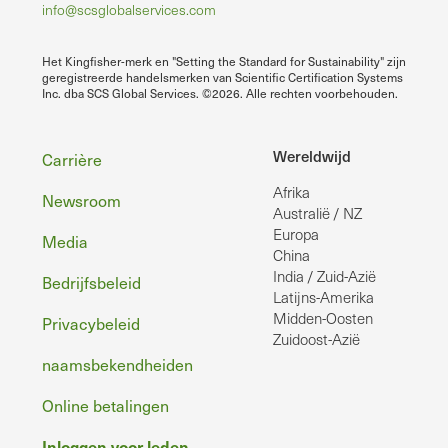
info@scsglobalservices.com
Het Kingfisher-merk en "Setting the Standard for Sustainability" zijn
geregistreerde handelsmerken van Scientific Certification Systems
Inc. dba SCS Global Services. ©2026. Alle rechten voorbehouden.
Voettekst
Wereldwijd
Carrière
Afrika
Newsroom
Australië / NZ
Europa
Media
China
India / Zuid-Azië
Bedrijfsbeleid
Latijns-Amerika
Midden-Oosten
Privacybeleid
Zuidoost-Azië
naamsbekendheiden
Online betalingen
Inloggen voor leden