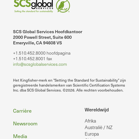
SCS Global Services Hoofdkantoor
2000 Powell Street, Suite 600
Emeryville, CA 94608 VS
+1.510.452.8000 hoofdpagina
+1.510.452.8001 fax
info@scsglobalservices.com
Het Kingfisher-merk en "Setting the Standard for Sustainability" zijn
geregistreerde handelsmerken van Scientific Certification Systems
Inc. dba SCS Global Services. ©2026. Alle rechten voorbehouden.
Voettekst
Wereldwijd
Carrière
Afrika
Newsroom
Australië / NZ
Europa
Media