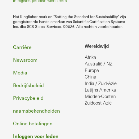
info@scsglobalservices.com
Het Kingfisher-merk en "Setting the Standard for Sustainability" zijn
geregistreerde handelsmerken van Scientific Certification Systems
Inc. dba SCS Global Services. ©2026. Alle rechten voorbehouden.
Voettekst
Wereldwijd
Carrière
Afrika
Newsroom
Australië / NZ
Europa
Media
China
India / Zuid-Azië
Bedrijfsbeleid
Latijns-Amerika
Midden-Oosten
Privacybeleid
Zuidoost-Azië
naamsbekendheiden
Online betalingen
Inloggen voor leden