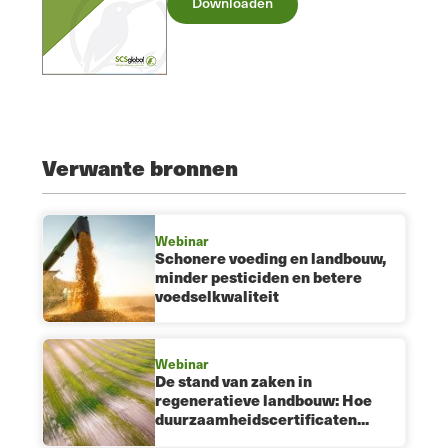
Downloaden
Verwante bronnen
Webinar
Schonere voeding en landbouw,
minder pesticiden en betere
voedselkwaliteit
Webinar
De stand van zaken in
regeneratieve landbouw: Hoe
duurzaamheidscertificaten...