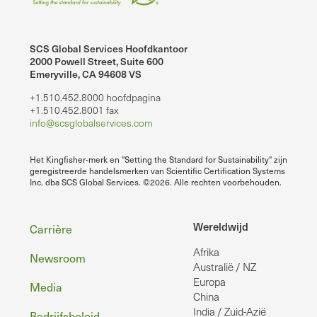
SCS Global Services Hoofdkantoor
2000 Powell Street, Suite 600
Emeryville, CA 94608 VS
+1.510.452.8000 hoofdpagina
+1.510.452.8001 fax
info@scsglobalservices.com
Het Kingfisher-merk en "Setting the Standard for Sustainability" zijn
geregistreerde handelsmerken van Scientific Certification Systems
Inc. dba SCS Global Services. ©2026. Alle rechten voorbehouden.
Voettekst
Wereldwijd
Carrière
Afrika
Newsroom
Australië / NZ
Europa
Media
China
India / Zuid-Azië
Bedrijfsbeleid