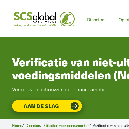
Hoo
Diensten
Ople
Verificatie van niet-u
voedingsmiddelen (N
Vertrouwen opbouwen door transparantie
AAN DE SLAG
Home
/
Diensten
/
Etiketten voor consumenten
/
Verificatie van niet-