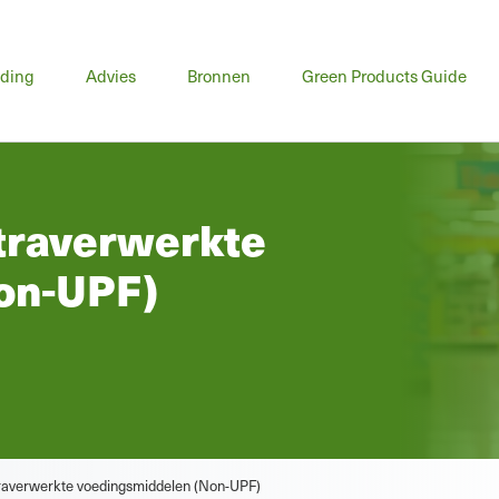
fdmenu
iding
Advies
Bronnen
Green Products Guide
ltraverwerkte
on-UPF)
ultraverwerkte voedingsmiddelen (Non-UPF)