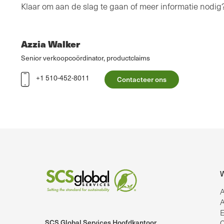
Klaar om aan de slag te gaan of meer informatie nodi
Azzia Walker
Senior verkoopcoördinator, productclaims
+1 510-452-8011
Contacteer ons
W
A
A
E
SCS Global Services Hoofdkantoor
C