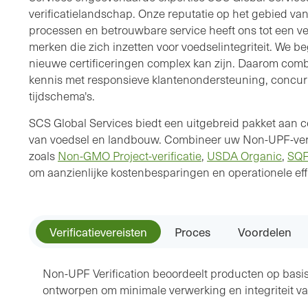
verificatielandschap. Onze reputatie op het gebied va
processen en betrouwbare service heeft ons tot een v
merken die zich inzetten voor voedselintegriteit. We b
nieuwe certificeringen complex kan zijn. Daarom co
kennis met responsieve klantenondersteuning, concurr
tijdschema's.
SCS Global Services biedt een uitgebreid pakket aan c
van voedsel en landbouw. Combineer uw Non-UPF-verifi
zoals
Non-GMO Project-verificatie
,
USDA Organic
,
SQ
om aanzienlijke kostenbesparingen en operationele eff
Verificatievereisten
Proces
Voordelen
Non-UPF Verification beoordeelt producten op basis v
ontworpen om minimale verwerking en integriteit v