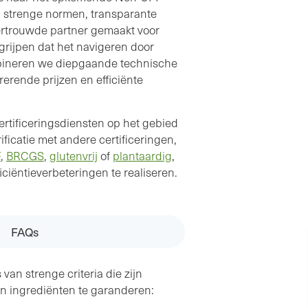
n strenge normen, transparante
ertrouwde partner gemaakt voor
egrijpen dat het navigeren door
mbineren we diepgaande technische
erende prijzen en efficiënte
ertificeringsdiensten op het gebied
catie met andere certificeringen,
F
,
BRCGS
,
glutenvrij
of
plantaardig
,
iciëntieverbeteringen te realiseren.
FAQs
an strenge criteria die zijn
an ingrediënten te garanderen: