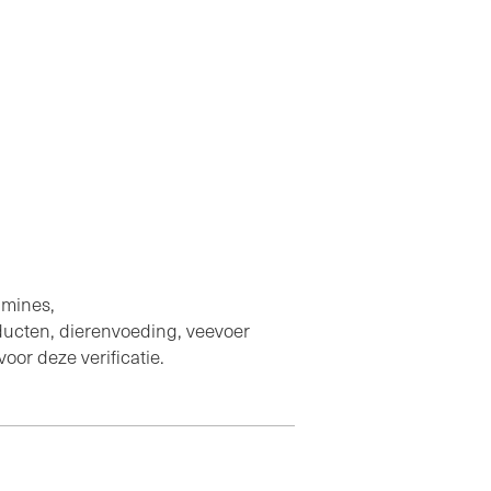
n
amines,
ucten, dierenvoeding, veevoer
oor deze verificatie.