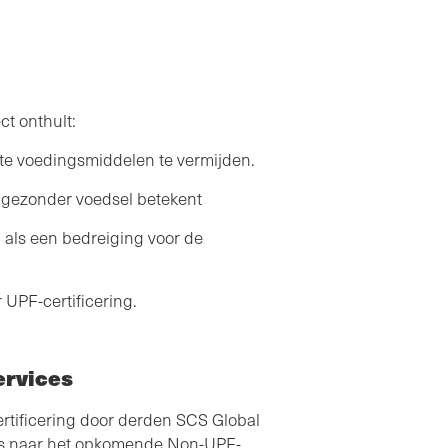
t onthult:
te voedingsmiddelen te vermijden.
 gezonder voedsel betekent
als een bedreiging voor de
 UPF-certificering.
ervices
rtificering door derden SCS Global
es naar het opkomende Non-UPF-