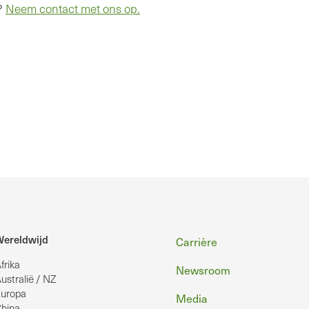
g?
Neem contact met ons op.
Voettekst
ereldwijd
Carrière
frika
Newsroom
ustralië / NZ
uropa
Media
hina