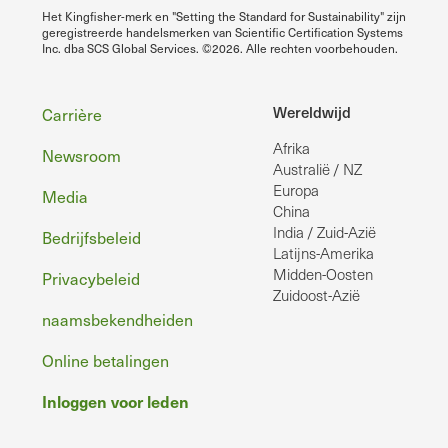
Het Kingfisher-merk en "Setting the Standard for Sustainability" zijn
geregistreerde handelsmerken van Scientific Certification Systems
Inc. dba SCS Global Services. ©2026. Alle rechten voorbehouden.
Voettekst
Wereldwijd
Carrière
Afrika
Newsroom
Australië / NZ
Europa
Media
China
India / Zuid-Azië
Bedrijfsbeleid
Latijns-Amerika
Midden-Oosten
Privacybeleid
Zuidoost-Azië
naamsbekendheiden
Online betalingen
Inloggen voor leden