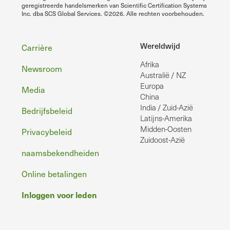
geregistreerde handelsmerken van Scientific Certification Systems
Inc. dba SCS Global Services. ©2026. Alle rechten voorbehouden.
Voettekst
Wereldwijd
Carrière
Afrika
Newsroom
Australië / NZ
Europa
Media
China
India / Zuid-Azië
Bedrijfsbeleid
Latijns-Amerika
Midden-Oosten
Privacybeleid
Zuidoost-Azië
naamsbekendheiden
Online betalingen
Inloggen voor leden