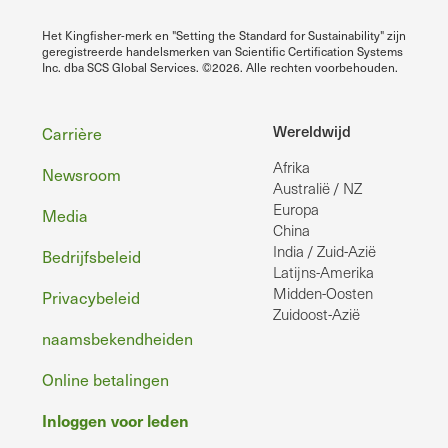
Het Kingfisher-merk en "Setting the Standard for Sustainability" zijn
geregistreerde handelsmerken van Scientific Certification Systems
Inc. dba SCS Global Services. ©2026. Alle rechten voorbehouden.
Voettekst
Wereldwijd
Carrière
Afrika
Newsroom
Australië / NZ
Europa
Media
China
India / Zuid-Azië
Bedrijfsbeleid
Latijns-Amerika
Midden-Oosten
Privacybeleid
Zuidoost-Azië
naamsbekendheiden
Online betalingen
Inloggen voor leden