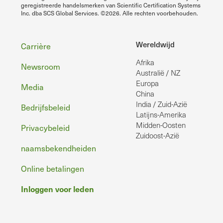
geregistreerde handelsmerken van Scientific Certification Systems
Inc. dba SCS Global Services. ©2026. Alle rechten voorbehouden.
Voettekst
Wereldwijd
Carrière
Afrika
Newsroom
Australië / NZ
Europa
Media
China
India / Zuid-Azië
Bedrijfsbeleid
Latijns-Amerika
Midden-Oosten
Privacybeleid
Zuidoost-Azië
naamsbekendheiden
Online betalingen
Inloggen voor leden