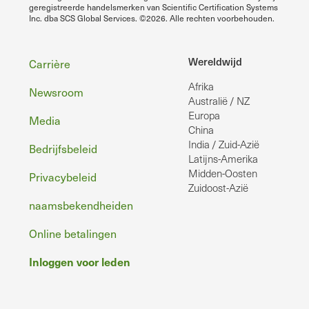
geregistreerde handelsmerken van Scientific Certification Systems
Inc. dba SCS Global Services. ©2026. Alle rechten voorbehouden.
Voettekst
Wereldwijd
Carrière
Afrika
Newsroom
Australië / NZ
Europa
Media
China
India / Zuid-Azië
Bedrijfsbeleid
Latijns-Amerika
Midden-Oosten
Privacybeleid
Zuidoost-Azië
naamsbekendheiden
Online betalingen
Inloggen voor leden