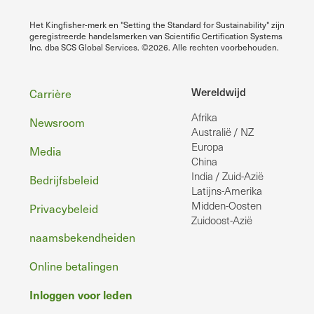
Het Kingfisher-merk en "Setting the Standard for Sustainability" zijn
geregistreerde handelsmerken van Scientific Certification Systems
Inc. dba SCS Global Services. ©2026. Alle rechten voorbehouden.
Voettekst
Wereldwijd
Carrière
Afrika
Newsroom
Australië / NZ
Europa
Media
China
India / Zuid-Azië
Bedrijfsbeleid
Latijns-Amerika
Midden-Oosten
Privacybeleid
Zuidoost-Azië
naamsbekendheiden
Online betalingen
Inloggen voor leden