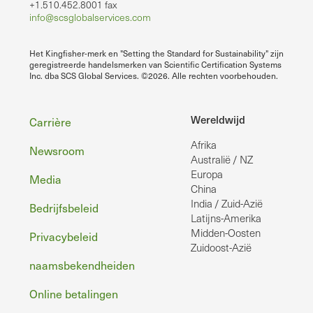
+1.510.452.8001 fax
info@scsglobalservices.com
Het Kingfisher-merk en "Setting the Standard for Sustainability" zijn
geregistreerde handelsmerken van Scientific Certification Systems
Inc. dba SCS Global Services. ©2026. Alle rechten voorbehouden.
Voettekst
Wereldwijd
Carrière
Afrika
Newsroom
Australië / NZ
Europa
Media
China
India / Zuid-Azië
Bedrijfsbeleid
Latijns-Amerika
Midden-Oosten
Privacybeleid
Zuidoost-Azië
naamsbekendheiden
Online betalingen