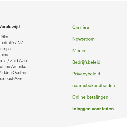
Voettekst
ereldwijd
Carrière
frika
Newsroom
ustralië / NZ
uropa
Media
hina
ndia / Zuid-Azië
Bedrijfsbeleid
atijns-Amerika
idden-Oosten
Privacybeleid
uidoost-Azië
naamsbekendheiden
Online betalingen
Inloggen voor leden