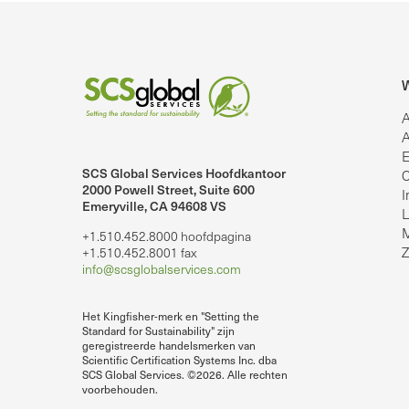
W
A
A
E
SCS Global Services Hoofdkantoor
C
2000 Powell Street, Suite 600
I
Emeryville, CA 94608 VS
lobalServices op LinkedIn.
SCS Global Services op YouTube
L
M
+1.510.452.8000 hoofdpagina
Z
+1.510.452.8001 fax
info@scsglobalservices.com
Het Kingfisher-merk en "Setting the
Standard for Sustainability" zijn
geregistreerde handelsmerken van
Scientific Certification Systems Inc. dba
SCS Global Services. ©2026. Alle rechten
voorbehouden.