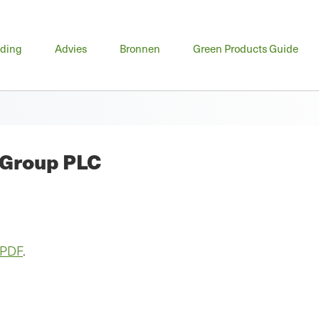
fdmenu
iding
Advies
Bronnen
Green Products Guide
 Group PLC
 PDF
.