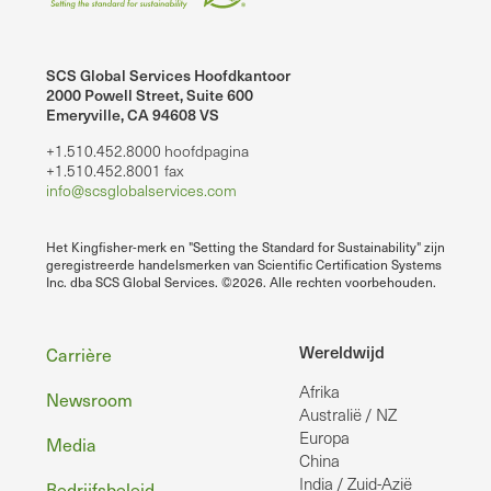
SCS Global Services Hoofdkantoor
2000 Powell Street, Suite 600
Emeryville, CA 94608 VS
+1.510.452.8000 hoofdpagina
+1.510.452.8001 fax
info@scsglobalservices.com
Het Kingfisher-merk en "Setting the Standard for Sustainability" zijn
geregistreerde handelsmerken van Scientific Certification Systems
Inc. dba SCS Global Services. ©2026. Alle rechten voorbehouden.
Voettekst
Wereldwijd
Carrière
Afrika
Newsroom
Australië / NZ
Europa
Media
China
India / Zuid-Azië
Bedrijfsbeleid