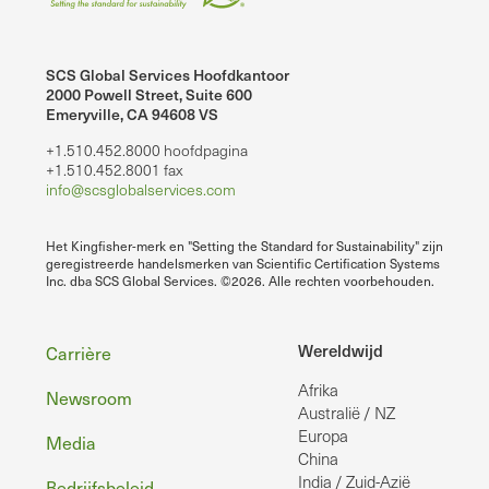
SCS Global Services Hoofdkantoor
2000 Powell Street, Suite 600
Emeryville, CA 94608 VS
+1.510.452.8000 hoofdpagina
+1.510.452.8001 fax
info@scsglobalservices.com
Het Kingfisher-merk en "Setting the Standard for Sustainability" zijn
geregistreerde handelsmerken van Scientific Certification Systems
Inc. dba SCS Global Services. ©2026. Alle rechten voorbehouden.
Voettekst
Wereldwijd
Carrière
Afrika
Newsroom
Australië / NZ
Europa
Media
China
India / Zuid-Azië
Bedrijfsbeleid