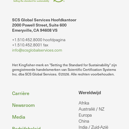
SCS Global Services Hoofdkantoor
2000 Powell Street, Suite 600
Emeryville, CA 94608 VS
+1.510.452.8000 hoofdpagina
+1.510.452.8001 fax
info@scsglobalservices.com
Het Kingfisher-merk en "Setting the Standard for Sustainability" zijn
geregistreerde handelsmerken van Scientific Certification Systems
Inc. dba SCS Global Services. ©2026. Alle rechten voorbehouden.
Voettekst
Wereldwijd
Carrière
Afrika
Newsroom
Australië / NZ
Europa
Media
China
India / Zuid-Azië
Bedrijfsbeleid