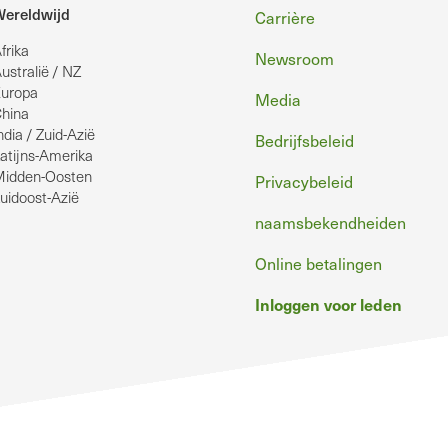
Voettekst
ereldwijd
Carrière
frika
Newsroom
ustralië / NZ
uropa
Media
hina
ndia / Zuid-Azië
Bedrijfsbeleid
atijns-Amerika
idden-Oosten
Privacybeleid
uidoost-Azië
naamsbekendheiden
Online betalingen
Inloggen voor leden