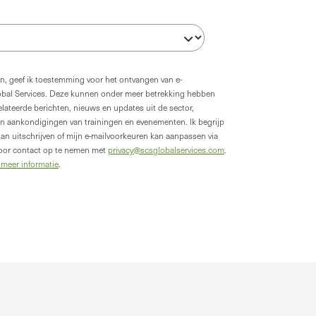
en, geef ik toestemming voor het ontvangen van e-
obal Services. Deze kunnen onder meer betrekking hebben
lateerde berichten, nieuws en updates uit de sector,
n aankondigingen van trainingen en evenementen. Ik begrijp
an uitschrijven of mijn e-mailvoorkeuren kan aanpassen via
 door contact op te nemen met
privacy@scsglobalservices.com
.
 meer informatie
.