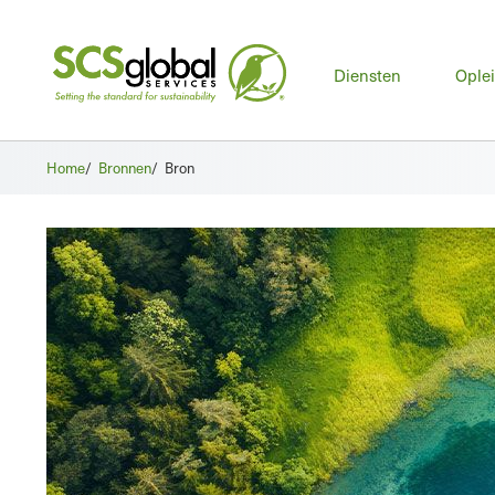
Hoo
Diensten
Ople
Home
/
Bronnen
/
Bron