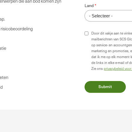
erwerpen die aan bod komen zijn
Land
ap.
risicobeoordeling
Door dit vakje aan te vink
mailberichten van SCS Gl
op service- en accountgere
atie
marketing en promoties, e
dat ik me op elk moment k
de links in elke e-mail of
Zie ons
privacybeleid voor
keten
id