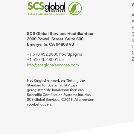
W
A
A
E
SCS Global Services Hoofdkantoor
C
2000 Powell Street, Suite 600
I
Emeryville, CA 94608 VS
lobalServices op LinkedIn.
SCS Global Services op YouTube
L
M
+1.510.452.8000 hoofdpagina
Z
+1.510.452.8001 fax
info@scsglobalservices.com
Het Kingfisher-merk en "Setting the
Standard for Sustainability" zijn
geregistreerde handelsmerken van
Scientific Certification Systems Inc. dba
SCS Global Services. ©2026. Alle rechten
voorbehouden.