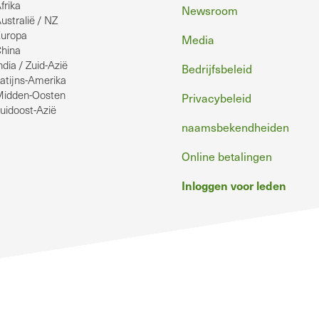
frika
Newsroom
ustralië / NZ
uropa
Media
hina
ndia / Zuid-Azië
Bedrijfsbeleid
atijns-Amerika
idden-Oosten
Privacybeleid
uidoost-Azië
naamsbekendheiden
Online betalingen
Inloggen voor leden