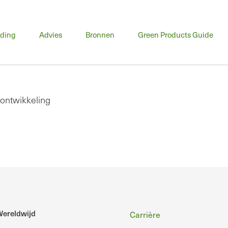
fdmenu
iding
Advies
Bronnen
Green Products Guide
ontwikkeling
Voettekst
ereldwijd
Carrière