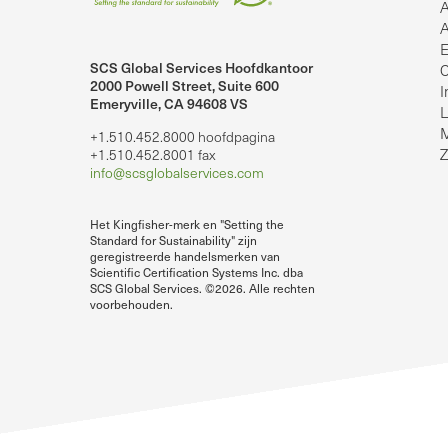
A
A
E
SCS Global Services Hoofdkantoor
C
2000 Powell Street, Suite 600
I
Emeryville, CA 94608 VS
lobalServices op LinkedIn.
SCS Global Services op YouTube
L
M
+1.510.452.8000 hoofdpagina
Z
+1.510.452.8001 fax
info@scsglobalservices.com
Het Kingfisher-merk en "Setting the
Standard for Sustainability" zijn
geregistreerde handelsmerken van
Scientific Certification Systems Inc. dba
SCS Global Services. ©2026. Alle rechten
voorbehouden.