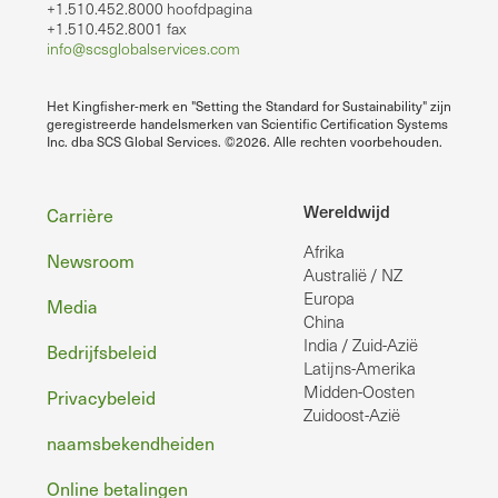
+1.510.452.8000 hoofdpagina
+1.510.452.8001 fax
info@scsglobalservices.com
Het Kingfisher-merk en "Setting the Standard for Sustainability" zijn
geregistreerde handelsmerken van Scientific Certification Systems
Inc. dba SCS Global Services. ©2026. Alle rechten voorbehouden.
Voettekst
Wereldwijd
Carrière
Afrika
Newsroom
Australië / NZ
Europa
Media
China
India / Zuid-Azië
Bedrijfsbeleid
Latijns-Amerika
Midden-Oosten
Privacybeleid
Zuidoost-Azië
naamsbekendheiden
Online betalingen