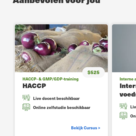
$525
HACCP- & GMP/GDP-training
Interne 
HACCP
Inter
voed
Live docent beschikbaar
Li
Online zelfstudie beschikbaar
On
Bekijk Cursus >