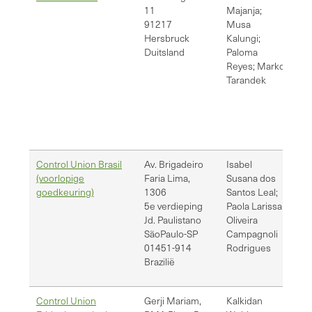
11
Majanja;
mu
91217
Musa
pa
Hersbruck
Kalungi;
ma
Duitsland
Paloma
Reyes; Marko
Tarandek
Control Union Brasil
Av. Brigadeiro
Isabel
il
(voorlopige
Faria Lima,
Susana dos
pr
goedkeuring)
1306
Santos Leal;
5e verdieping
Paola Larissa
Jd. Paulistano
Oliveira
São
Paulo-SP
Campagnoli
01451-914
Rodrigues
Brazilië
Control Union
Gerji Mariam,
Kalkidan
kw