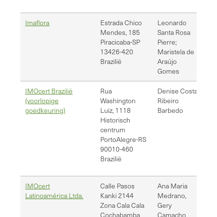
Imaflora
Estrada Chico
Leonardo
leo
Mendes, 185
Santa Rosa
ma
Piracicaba-SP
Pierre;
cp.
13426-420
Maristela de
Brazilië
Araújo
Gomes
IMOcert Brazilië
Rua
Denise Costa
dc
(voorlopige
Washington
Ribeiro
goedkeuring)
Luiz, 1118
Barbedo
Historisch
centrum
Porto
Alegre-RS
90010-460
Brazilië
IMOcert
Calle Pasos
Ana Maria
am
Latinoamérica Ltda.
Kanki 2144
Medrano,
gc
Zona Cala Cala
Gery
Cochabamba
Camacho