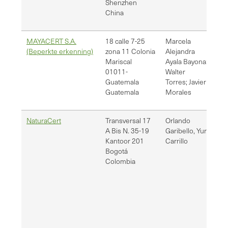
Shenzhen
China
MAYACERT S.A.
18 calle 7-25
Marcela
ma
(Beperkte erkenning)
zona 11 Colonia
Alejandra
wa
Mariscal
Ayala Bayona;
ja
01011-
Walter
Guatemala
Torres; Javier
Guatemala
Morales
NaturaCert
Transversal 17
Orlando
og
A Bis N. 35-19
Garibello, Yuri
vr.
Kantoor 201
Carrillo
Bogotá
Colombia