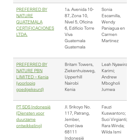
PREFERRED BY
1a. Avenida 10-
Sonia
se
NATURE
87, Zona 10,
Escamilla,
wp
GUATEMALA
Nivel 5, Oficina
Wendy
cm
CERTIFICACIONES
6, Edificio Torre
Paniagua en
ag
LTDA.
Viva
Carmen
Guatemala
Martinez
Guatemala
PREFERRED BY
Britam Towers,
Leah Nyawira
ln
NATURE PBN
Ziekenhuisweg,
Karimi;
am
LIMITED – Kenia
Upperhill
Andrew
(voorlopig
Nairobi
Mbogholi
goedgekeurd)
Kenia
Jumwa
PT SDS Indonesië
Jl. Srikoyo No.
Fauzi
fa
(Diensten voor
117, Patrang,
Kuswantoro;
su
duurzame
Jember,
Suci Virgianti;
ra
ontwikkeling)
Oost-Java
Rara Winda;
wi
68111
Wilda Ismi
ad
Indonesië