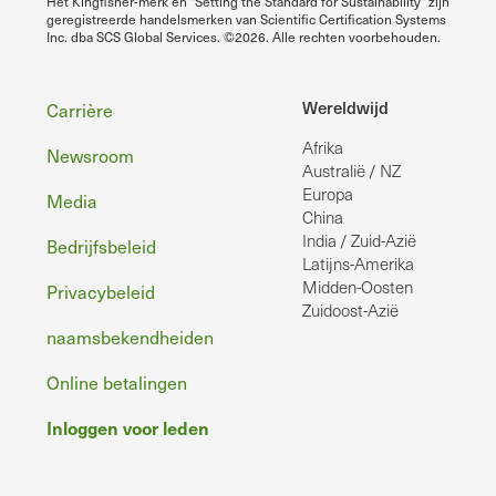
Het Kingfisher-merk en "Setting the Standard for Sustainability" zijn
geregistreerde handelsmerken van Scientific Certification Systems
Inc. dba SCS Global Services. ©2026. Alle rechten voorbehouden.
Voettekst
Wereldwijd
Carrière
Afrika
Newsroom
Australië / NZ
Europa
Media
China
India / Zuid-Azië
Bedrijfsbeleid
Latijns-Amerika
Midden-Oosten
Privacybeleid
Zuidoost-Azië
naamsbekendheiden
Online betalingen
Inloggen voor leden