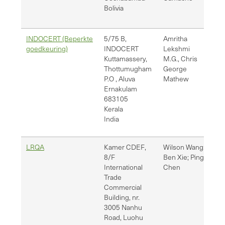
Bolivia
INDOCERT (Beperkte
5/75 B,
Amritha
de
goedkeuring)
INDOCERT
Lekshmi
de
Kuttamassery,
M.G., Chris
ch
Thottumugham
George
P.O , Aluva
Mathew
Ernakulam
683105
Kerala
India
LRQA
Kamer CDEF,
Wilson Wang;
wi
8/F
Ben Xie; Ping
be
International
Chen
Trade
Commercial
Building, nr.
3005 Nanhu
Road, Luohu