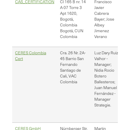
CAS_CERTIFICATION
Cl 165 B nr. 14
Francisco
ca
A 07 Torre 3
Javier
re
Apt 1620,
Cabrera
cal
Bogotá,
Bayer; Jose
Colombia
Albey
Bogotá
,
CUN
Jimenez
Colombia
Verano
CERES Colombia
Cra. 26 Nr. 2A-
Luz Dary Ruiz
ge
Cert
45 Barrio San
Valhor -
r.
Fernando
Manager;
jf
Santiago de
Nidia Rocio
Cali
,
VAC
Botero
Colombia
Ballesteros;
Juan Manuel
Fernández -
Manager
Strategie.
CERES GmbH
Nürnberger Str.
Martin
ma