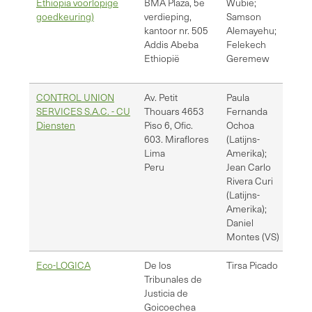
Ethiopia voorlopige
BMA Plaza, 5e
Wubie;
sa
goedkeuring)
verdieping,
Samson
fg
kantoor nr. 505
Alemayehu;
Addis Abeba
Felekech
Ethiopië
Geremew
CONTROL UNION
Av. Petit
Paula
po
SERVICES S.A.C. - CU
Thouars 4653
Fernanda
jr
Diensten
Piso 6, Ofic.
Ochoa
ce
603. Miraflores
(Latijns-
dm
Lima
Amerika);
Peru
Jean Carlo
Rivera Curi
(Latijns-
Amerika);
Daniel
Montes (VS)
Eco-LOGICA
De los
Tirsa Picado
tp
Tribunales de
Justicia de
Goicoechea