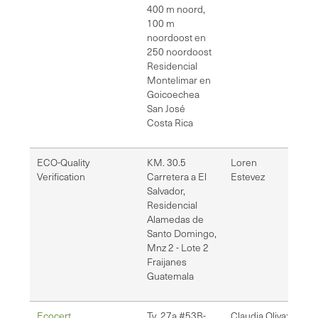
400 m noord,
100 m
noordoost en
250 noordoost
Residencial
Montelimar en
Goicoechea
San José
Costa Rica
ECO-Quality
KM. 30.5
Loren
les
Verification
Carretera a El
Estevez
inf
Salvador,
Residencial
Alamedas de
Santo Domingo,
Mnz 2 - Lote 2
Fraijanes
Guatemala
Ecocert
Tv. 27a #53B-
Claudia Oliva;
cl