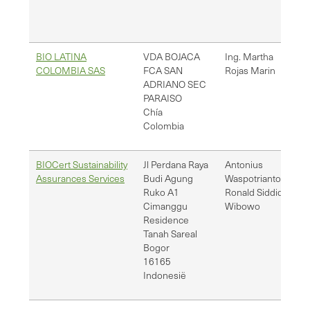
BIO LATINA
VDA BOJACA
Ing. Martha
ca
COLOMBIA SAS
FCA SAN
Rojas Marin
nic
ADRIANO SEC
ce
PARAISO
Chía
Colombia
BIOCert Sustainability
Jl Perdana Raya
Antonius
dir
Assurances Services
Budi Agung
Waspotrianto;
cer
Ruko A1
Ronald Siddiq
Cimanggu
Wibowo
Residence
Tanah Sareal
Bogor
16165
Indonesië