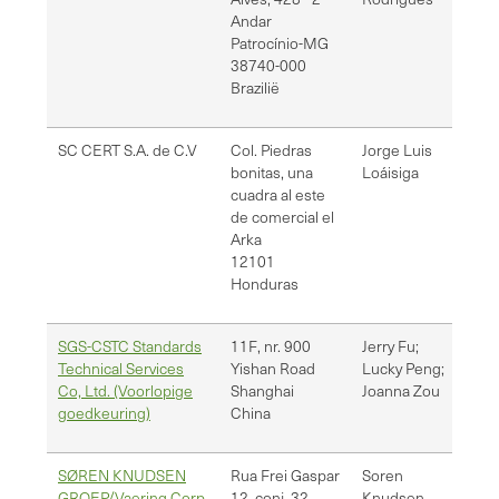
Andar
Patrocínio-MG
38740-000
Brazilië
SC CERT S.A. de C.V
Col. Piedras
Jorge Luis
sc
bonitas, una
Loáisiga
ce
cuadra al este
de comercial el
Arka
12101
Honduras
SGS-CSTC Standards
11F, nr. 900
Jerry Fu;
Je
Technical Services
Yishan Road
Lucky Peng;
JJ
Co, Ltd. (Voorlopige
Shanghai
Joanna Zou
Lu
goedkeuring)
China
SØREN KNUDSEN
Rua Frei Gaspar
Soren
co
GROEP/Vaering Corp.
12, conj. 32.
Knudsen,