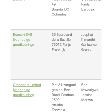
49
Paola
pa
Bogota
,
DC
Barbosa
Colombia
Ecocert SAS
36 Boulevard
Josphat
jo
(voorlopige
de la Bastille
Kimanthi;
Gu
goedkeuring)
75012
Parijs
Guillaume
Frankrijk
Granier
Greencert Limited
Plot 2 Uzunguni
Eric
er
(voorlopige
gebied, Ben
Mwesigwa,
je
goedkeuring)
Road, Postbus
Jessica
inf
2592
Mariwa
Arusha
Tanzania