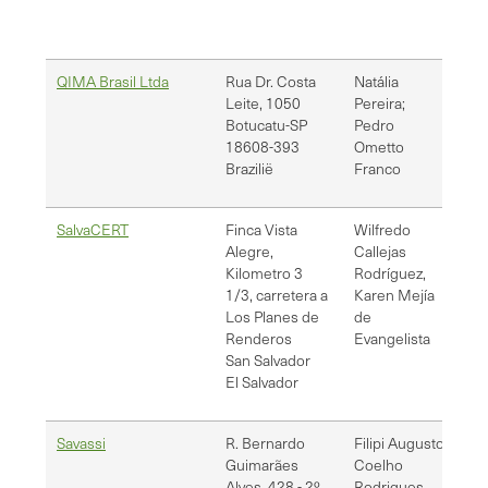
QIMA Brasil Ltda
Rua Dr. Costa
Natália
na
Leite, 1050
Pereira;
pe
Botucatu-SP
Pedro
18608-393
Ometto
Brazilië
Franco
SalvaCERT
Finca Vista
Wilfredo
wil
Alegre,
Callejas
ka
Kilometro 3
Rodríguez,
1/3, carretera a
Karen Mejía
Los Planes de
de
Renderos
Evangelista
San Salvador
El Salvador
Savassi
R. Bernardo
Filipi Augusto
fil
Guimarães
Coelho
Alves, 428 - 2º
Rodrigues