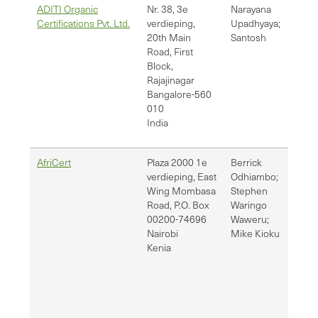
ADITI Organic
Nr. 38, 3e
Narayana
adi
Certifications Pvt. Ltd.
verdieping,
Upadhyaya;
20th Main
Santosh
Road, First
Block,
Rajajinagar
Bangalore-560
010
India
AfriCert
Plaza 2000 1e
Berrick
bo
verdieping, East
Odhiambo;
swa
Wing Mombasa
Stephen
Road, P.O. Box
Waringo
00200-74696
Waweru;
Nairobi
Mike Kioku
Kenia