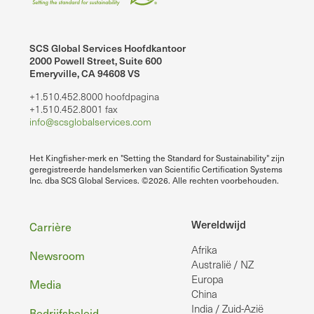
SCS Global Services Hoofdkantoor
2000 Powell Street, Suite 600
Emeryville, CA 94608 VS
+1.510.452.8000 hoofdpagina
+1.510.452.8001 fax
info@scsglobalservices.com
Het Kingfisher-merk en "Setting the Standard for Sustainability" zijn
geregistreerde handelsmerken van Scientific Certification Systems
Inc. dba SCS Global Services. ©2026. Alle rechten voorbehouden.
Voettekst
Wereldwijd
Carrière
Afrika
Newsroom
Australië / NZ
Europa
Media
China
India / Zuid-Azië
Bedrijfsbeleid