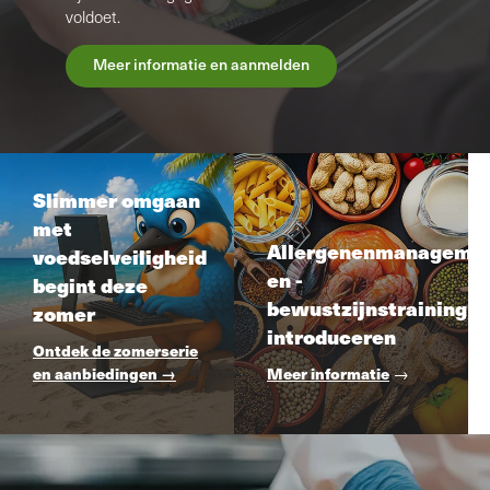
voldoet.
Meer informatie en aanmelden
Slimmer omgaan
met
Allergenenmanageme
voedselveiligheid
en -
begint deze
bewustzijnstraining
zomer
introduceren
Ontdek de zomerserie
en aanbiedingen →
Meer informatie
→