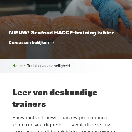
NIEUW! Seafood HACCP-training is hier
Cursussen bekijken
→
Broodkruimel
Home /
Training voedselveiligheid
Leer van deskundige
trainers
Bouw met vertrouwen aan uw professionele
kennis en vaardigheden of versterk deze - uw
leerproces wordt begeleid door ervaren experts