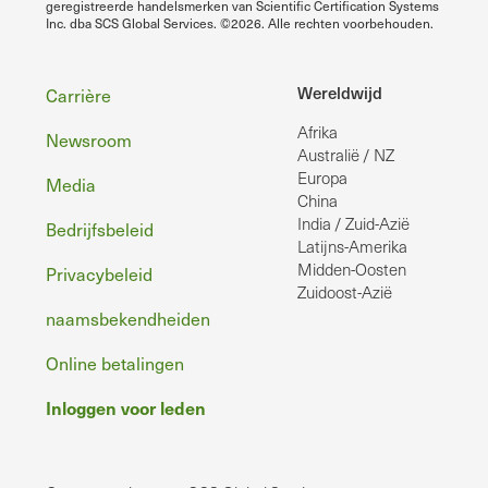
geregistreerde handelsmerken van Scientific Certification Systems
Training - Aug. 2026
Inc. dba SCS Global Services. ©2026. Alle rechten voorbehouden.
August 7, 2026
Friday
Voettekst
Wereldwijd
Carrière
all-day
FDA Food Labeling Compliance
Training - Aug. 2026
Afrika
Newsroom
Australië / NZ
August 11, 2026
Tuesday
Europa
Media
China
all-day
Basic Seafood HACCP Training - Aug.
India / Zuid-Azië
2026
Bedrijfsbeleid
Latijns-Amerika
all-day
HACCP Training - Aug. 2026
Midden-Oosten
Privacybeleid
Zuidoost-Azië
August 12, 2026
Wednesday
naamsbekendheiden
all-day
Basic Seafood HACCP Training - Aug.
Online betalingen
2026
Inloggen voor leden
all-day
HACCP Training - Aug. 2026
August 13, 2026
Thursday