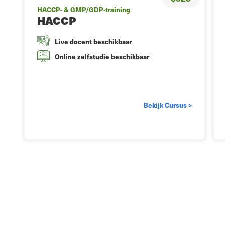
HACCP- & GMP/GDP-training
HACCP
Live docent beschikbaar
Online zelfstudie beschikbaar
0
Bekijk Cursus >
>