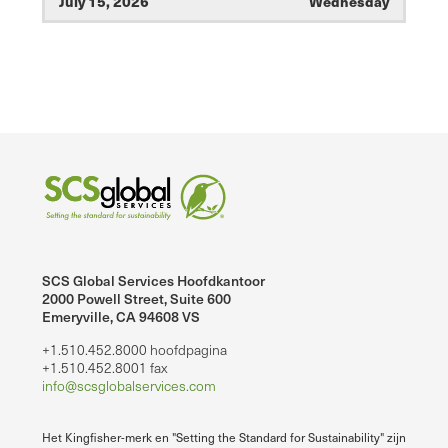
July 15, 2026
Wednesday
all-day
FSMA Preventive Controls for Human
Food Training - July 2026
all-day
HACCP Training - July 2026
July 16, 2026
Thursday
all-day
FSMA Preventive Controls for Human
Food Training - July 2026
all-day
HACCP Training - July 2026
July 17, 2026
Friday
SCS Global Services Hoofdkantoor
2000 Powell Street, Suite 600
all-day
FSMA Preventive Controls for Human
Emeryville, CA 94608 VS
Food Training - July 2026
+1.510.452.8000 hoofdpagina
all-day
HACCP Training - July 2026
+1.510.452.8001 fax
info@scsglobalservices.com
August 6, 2026
Thursday
Het Kingfisher-merk en "Setting the Standard for Sustainability" zijn
all-day
FDA Food Labeling Compliance