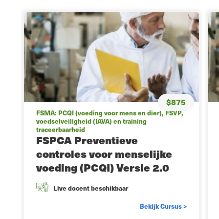
$875
FSMA: PCQI (voeding voor mens en dier), FSVP,
voedselveiligheid (IAVA) en training
traceerbaarheid
FSPCA Preventieve
controles voor menselijke
voeding (PCQI) Versie 2.0
5
Live docent beschikbaar
Bekijk Cursus >